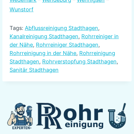
Wunstorf
Tags:
Abflussreinigung Stadthagen
,
Kanalreinigung Stadthagen
,
Rohrreiniger in
der Nähe
,
Rohrreiniger Stadthagen
,
Rohrreinigung in der Nähe
,
Rohrreinigung
Stadthagen
,
Rohrverstopfung Stadthagen
,
Sanitär Stadthagen