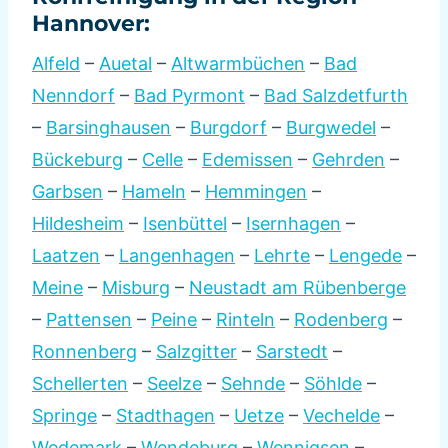
Hannover:
Alfeld
–
Auetal
–
Altwarmbüchen
–
Bad
Nenndorf
–
Bad Pyrmont
–
Bad Salzdetfurth
–
Barsinghausen
–
Burgdorf
–
Burgwedel
–
Bückeburg
–
Celle
–
Edemissen
–
Gehrden
–
Garbsen
–
Hameln
–
Hemmingen
–
Hildesheim
–
Isenbüttel
–
Isernhagen
–
Laatzen
–
Langenhagen
–
Lehrte
–
Lengede
–
Meine
–
Misburg
–
Neustadt am Rübenberge
–
Pattensen
–
Peine
–
Rinteln
–
Rodenberg
–
Ronnenberg
–
Salzgitter
–
Sarstedt
–
Schellerten
–
Seelze
–
Sehnde
–
Söhlde
–
Springe
–
Stadthagen
–
Uetze
–
Vechelde
–
Wedemark
–
Wendeburg
–
Wennigsen
–