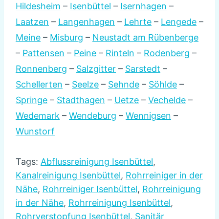
Hildesheim
–
Isenbüttel
–
Isernhagen
–
Laatzen
–
Langenhagen
–
Lehrte
–
Lengede
–
Meine
–
Misburg
–
Neustadt am Rübenberge
–
Pattensen
–
Peine
–
Rinteln
–
Rodenberg
–
Ronnenberg
–
Salzgitter
–
Sarstedt
–
Schellerten
–
Seelze
–
Sehnde
–
Söhlde
–
Springe
–
Stadthagen
–
Uetze
–
Vechelde
–
Wedemark
–
Wendeburg
–
Wennigsen
–
Wunstorf
Tags:
Abflussreinigung Isenbüttel
,
Kanalreinigung Isenbüttel
,
Rohrreiniger in der
Nähe
,
Rohrreiniger Isenbüttel
,
Rohrreinigung
in der Nähe
,
Rohrreinigung Isenbüttel
,
Rohrverstopfung Isenbüttel
,
Sanitär