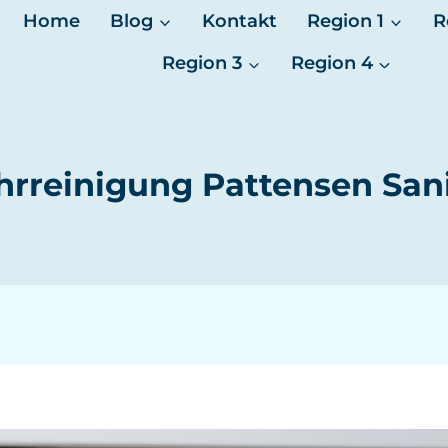
Home
Blog
Kontakt
Region 1
R
Region 3
Region 4
hrreinigung Pattensen Sani