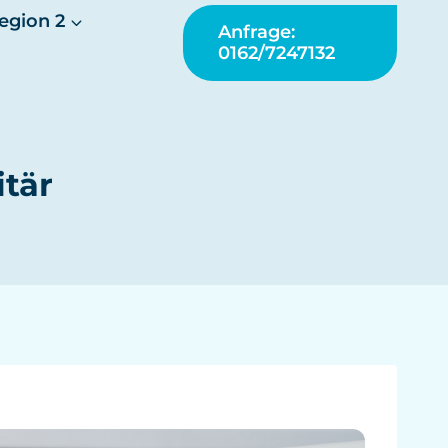
egion 2
Anfrage:
0162/7247132
tär