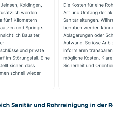
 Jeinsen, Koldingen,
Die Kosten für eine Ro
Zusätzlich werden
Art und Umfang der ak
a fünf Kilometern
Sanitärleitungen. Währ
Laatzen und Springe.
behoben werden können
sichtlich Baualter,
Ablagerungen oder Sch
er
Aufwand. Seriöse Anbie
chlüsse und private
informieren transpare
f im Störungsfall. Eine
mögliche Kosten. Klar
ellt sicher, dass
Sicherheit und Orientie
emen schnell wieder
ich Sanitär und Rohrreinigung in der 