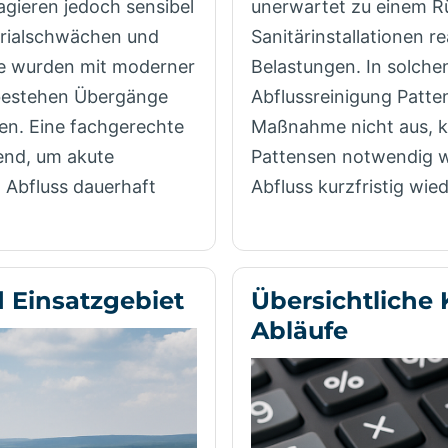
agieren jedoch sensibel
unerwartet zu einem R
erialschwächen und
Sanitärinstallationen r
he wurden mit moderner
Belastungen. In solchen
 bestehen Übergänge
Abflussreinigung Patten
en. Eine fachgerechte
Maßnahme nicht aus, ka
end, um akute
Pattensen notwendig 
 Abfluss dauerhaft
Abfluss kurzfristig wie
d Einsatzgebiet
Übersichtliche 
Abläufe