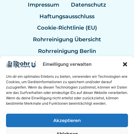
Impressum
Datenschutz
Haftungsausschluss
Cookie-Richtlinie (EU)
Rohrreinigung Übersicht
Rohrreinigung Berlin
Rohrreinigung Bremen
Einwilligung verwalten
Rohrreinigung Kassel
Um dir ein optimales Erlebnis zu bieten, verwenden wir Technologien wie
Cookies, um Geräteinformationen zu speichern und/oder darauf
Rohrreinigung Mannheim
zuzugreifen. Wenn du diesen Technologien zustimmst, können wir Daten
wie das Surfverhalten oder eindeutige IDs auf dieser Website verarbeiten.
Rohrreinigung Bundesweit
Wenn du deine Einwilligung nicht erteilst oder zurückziehst, können
bestimmte Merkmale und Funktionen beeinträchtigt werden.
Akzeptieren
© 2026 Rohrreinigung Hannover Sanitär mit
24/7 Notdienst.
Ablehnen