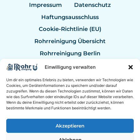
Impressum
Datenschutz
Haftungsausschluss
Cookie-Richtlinie (EU)
Rohrreinigung Übersicht
Rohrreinigung Berlin
Rohrreinigung Bremen
Einwilligung verwalten
Rohrreinigung Kassel
Um dir ein optimales Erlebnis zu bieten, verwenden wir Technologien wie
Cookies, um Geräteinformationen zu speichern und/oder darauf
Rohrreinigung Mannheim
zuzugreifen. Wenn du diesen Technologien zustimmst, können wir Daten
wie das Surfverhalten oder eindeutige IDs auf dieser Website verarbeiten.
Rohrreinigung Bundesweit
Wenn du deine Einwilligung nicht erteilst oder zurückziehst, können
bestimmte Merkmale und Funktionen beeinträchtigt werden.
Akzeptieren
© 2026 Rohrreinigung Hannover Sanitär mit
24/7 Notdienst.
Ablehnen