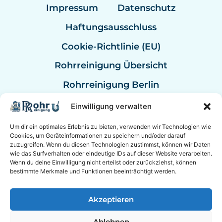
Impressum
Datenschutz
Haftungsausschluss
Cookie-Richtlinie (EU)
Rohrreinigung Übersicht
Rohrreinigung Berlin
Rohrreinigung Bremen
Einwilligung verwalten
Rohrreinigung Kassel
Um dir ein optimales Erlebnis zu bieten, verwenden wir Technologien wie
Cookies, um Geräteinformationen zu speichern und/oder darauf
Rohrreinigung Mannheim
zuzugreifen. Wenn du diesen Technologien zustimmst, können wir Daten
wie das Surfverhalten oder eindeutige IDs auf dieser Website verarbeiten.
Rohrreinigung Bundesweit
Wenn du deine Einwilligung nicht erteilst oder zurückziehst, können
bestimmte Merkmale und Funktionen beeinträchtigt werden.
Akzeptieren
© 2026 Rohrreinigung Hannover Sanitär mit
24/7 Notdienst.
Ablehnen