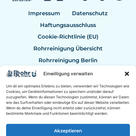
Impressum
Datenschutz
Haftungsausschluss
Cookie-Richtlinie (EU)
Rohrreinigung Übersicht
Rohrreinigung Berlin
Rohrreinigung Bremen
Einwilligung verwalten
Rohrreinigung Kassel
Um dir ein optimales Erlebnis zu bieten, verwenden wir Technologien wie
Cookies, um Geräteinformationen zu speichern und/oder darauf
Rohrreinigung Mannheim
zuzugreifen. Wenn du diesen Technologien zustimmst, können wir Daten
wie das Surfverhalten oder eindeutige IDs auf dieser Website verarbeiten.
Rohrreinigung Bundesweit
Wenn du deine Einwilligung nicht erteilst oder zurückziehst, können
bestimmte Merkmale und Funktionen beeinträchtigt werden.
Akzeptieren
© 2026 Rohrreinigung Hannover Sanitär mit