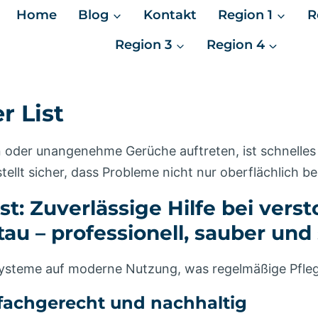
Home
Blog
Kontakt
Region 1
R
Region 3
Region 4
 List
n oder unangenehme Gerüche auftreten, ist schnelles
tellt sicher, dass Probleme nicht nur oberflächlich b
t: Zuverlässige Hilfe bei verst
 – professionell, sauber und 
hrsysteme auf moderne Nutzung, was regelmäßige Pfle
 fachgerecht und nachhaltig