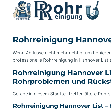
Zum
Inhalt
springen
Rohrreinigung Hannover
Wenn Abflüsse nicht mehr richtig funktioniere
professionelle Rohrreinigung in Hannover List s
Rohrreinigung Hannover Lis
Rohrproblemen und Rückstau
Gerade in diesem Stadtteil treffen ältere Ro
Rohrreinigung Hannover List –