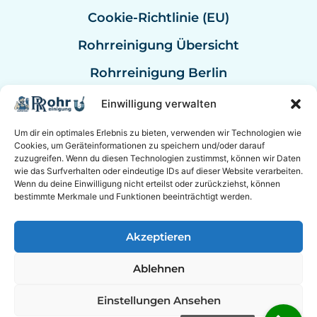
Cookie-Richtlinie (EU)
Rohrreinigung Übersicht
Rohrreinigung Berlin
Rohrreinigung Bremen
Einwilligung verwalten
Rohrreinigung Kassel
Um dir ein optimales Erlebnis zu bieten, verwenden wir Technologien wie
Cookies, um Geräteinformationen zu speichern und/oder darauf
Rohrreinigung Mannheim
zuzugreifen. Wenn du diesen Technologien zustimmst, können wir Daten
wie das Surfverhalten oder eindeutige IDs auf dieser Website verarbeiten.
Rohrreinigung Bundesweit
Wenn du deine Einwilligung nicht erteilst oder zurückziehst, können
bestimmte Merkmale und Funktionen beeinträchtigt werden.
Akzeptieren
© 2026 Rohrreinigung Hannover Sanitär mit
24/7 Notdienst.
Ablehnen
ROHREXPERTEN BEI SOCIAL MEDIA
Einstellungen Ansehen