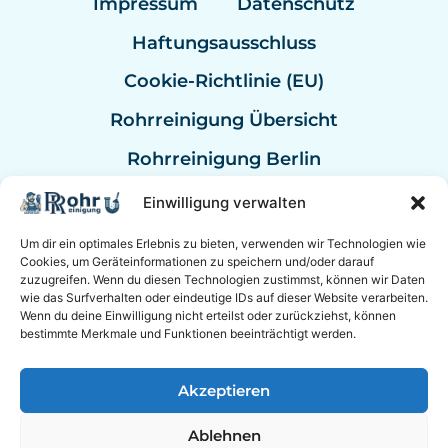
Impressum
Datenschutz
Haftungsausschluss
Cookie-Richtlinie (EU)
Rohrreinigung Übersicht
Rohrreinigung Berlin
Rohrreinigung Bremen
Einwilligung verwalten
Rohrreinigung Kassel
Um dir ein optimales Erlebnis zu bieten, verwenden wir Technologien wie
Cookies, um Geräteinformationen zu speichern und/oder darauf
Rohrreinigung Mannheim
zuzugreifen. Wenn du diesen Technologien zustimmst, können wir Daten
wie das Surfverhalten oder eindeutige IDs auf dieser Website verarbeiten.
Rohrreinigung Bundesweit
Wenn du deine Einwilligung nicht erteilst oder zurückziehst, können
bestimmte Merkmale und Funktionen beeinträchtigt werden.
Akzeptieren
© 2026 Rohrreinigung Hannover Sanitär mit
24/7 Notdienst.
Ablehnen